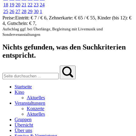
18
19
20
21
22
23
24
25
26
27
28
29
30
1
Preise:
Eintritt:
€ 7 / € 6
,
Zehnerkarte:
€ 65 / € 55
,
Kinder (bis 12):
€
4
,
Gutschein:
€ 7
,
Aufschlag ggf. bei Überlänge, Begleitung mit Livemusik und
Sonderveranstaltungen
Nichts gefunden, was den Suchkriterien
entspricht.
Startseite
Kino
Aktuelles
Veranstaltungen
Konzerte
Aktuelles
Gruppen
Übersicht
Über uns
Service & Vermietung