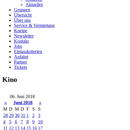
Aktuelles
Gruppen
Übersicht
Über uns
Service & Vermietung
Kneipe
Newsletter
Kontakt
Jobs
Einlasskriterien
Anfahrt
Partner
Tickets
Kino
06. Juni 2018
«
Juni 2018
»
M
D
M
D
F
S
S
28
29
30
31
1
2
3
4
5
6
7
8
9
10
11
12
13
14
15
16
17