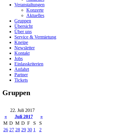
Veranstaltungen
Konzerte
Aktuelles
Gruppen
Übersicht
Über uns
Service & Vermietung
Kneipe
Newsletter
Kontakt
Jobs
Einlasskriterien
Anfahrt
Partner
Tickets
Gruppen
22. Juli 2017
«
Juli 2017
»
M
D
M
D
F
S
S
26
27
28
29
30
1
2