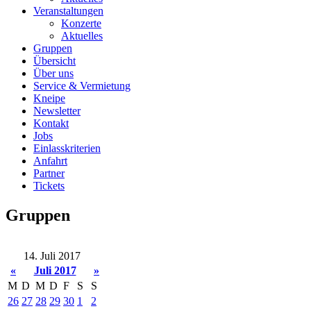
Veranstaltungen
Konzerte
Aktuelles
Gruppen
Übersicht
Über uns
Service & Vermietung
Kneipe
Newsletter
Kontakt
Jobs
Einlasskriterien
Anfahrt
Partner
Tickets
Gruppen
14. Juli 2017
«
Juli 2017
»
M
D
M
D
F
S
S
26
27
28
29
30
1
2