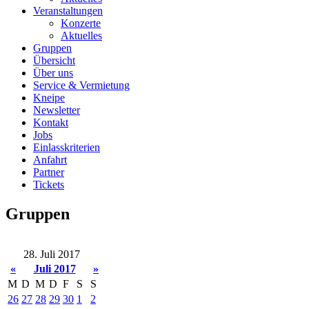
Veranstaltungen
Konzerte
Aktuelles
Gruppen
Übersicht
Über uns
Service & Vermietung
Kneipe
Newsletter
Kontakt
Jobs
Einlasskriterien
Anfahrt
Partner
Tickets
Gruppen
28. Juli 2017
«
Juli 2017
»
M
D
M
D
F
S
S
26
27
28
29
30
1
2