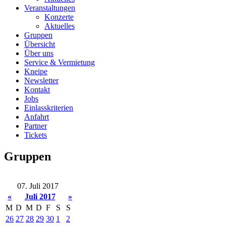
Veranstaltungen
Konzerte
Aktuelles
Gruppen
Übersicht
Über uns
Service & Vermietung
Kneipe
Newsletter
Kontakt
Jobs
Einlasskriterien
Anfahrt
Partner
Tickets
Gruppen
07. Juli 2017
«
Juli 2017
»
M
D
M
D
F
S
S
26
27
28
29
30
1
2