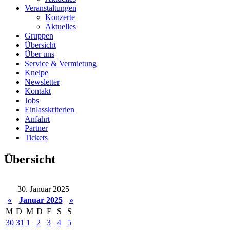
Veranstaltungen
Konzerte
Aktuelles
Gruppen
Übersicht
Über uns
Service & Vermietung
Kneipe
Newsletter
Kontakt
Jobs
Einlasskriterien
Anfahrt
Partner
Tickets
Übersicht
30. Januar 2025
«
Januar 2025
»
M
D
M
D
F
S
S
30
31
1
2
3
4
5