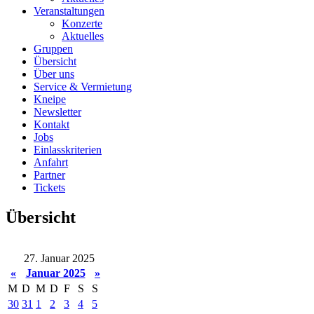
Veranstaltungen
Konzerte
Aktuelles
Gruppen
Übersicht
Über uns
Service & Vermietung
Kneipe
Newsletter
Kontakt
Jobs
Einlasskriterien
Anfahrt
Partner
Tickets
Übersicht
27. Januar 2025
«
Januar 2025
»
M
D
M
D
F
S
S
30
31
1
2
3
4
5