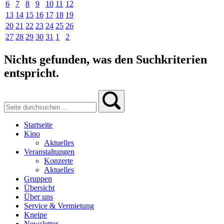
6
7
8
9
10
11
12
13
14
15
16
17
18
19
20
21
22
23
24
25
26
27
28
29
30
31
1
2
Nichts gefunden, was den Suchkriterien
entspricht.
Startseite
Kino
Aktuelles
Veranstaltungen
Konzerte
Aktuelles
Gruppen
Übersicht
Über uns
Service & Vermietung
Kneipe
Newsletter