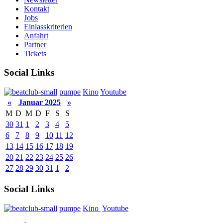
Kontakt
Jobs
Einlasskriterien
Anfahrt
Partner
Tickets
Social Links
pumpe
Kino
Youtube
«
Januar 2025
»
M
D
M
D
F
S
S
30
31
1
2
3
4
5
6
7
8
9
10
11
12
13
14
15
16
17
18
19
20
21
22
23
24
25
26
27
28
29
30
31
1
2
Social Links
pumpe
Kino
Youtube