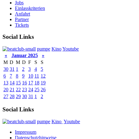
Jobs
Einlasskriterien
Anfahrt
Partner
Tickets
Social Links
pumpe
Kino
Youtube
«
Januar 2025
»
M
D
M
D
F
S
S
30
31
1
2
3
4
5
6
7
8
9
10
11
12
13
14
15
16
17
18
19
20
21
22
23
24
25
26
27
28
29
30
31
1
2
Social Links
pumpe
Kino
Youtube
Impressum
Datenschutzhinweise