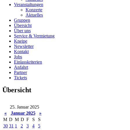
Veranstaltungen
Konzerte
Aktuelles
Gruppen
Übersicht
Über uns
Service & Vermietung
Kneipe
Newsletter
Kontakt
Jobs
Einlasskriterien
Anfahrt
Partner
Tickets
Übersicht
25. Januar 2025
«
Januar 2025
»
M
D
M
D
F
S
S
30
31
1
2
3
4
5