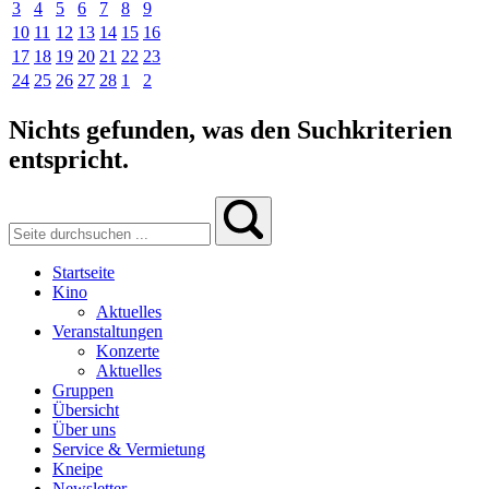
3
4
5
6
7
8
9
10
11
12
13
14
15
16
17
18
19
20
21
22
23
24
25
26
27
28
1
2
Nichts gefunden, was den Suchkriterien
entspricht.
Startseite
Kino
Aktuelles
Veranstaltungen
Konzerte
Aktuelles
Gruppen
Übersicht
Über uns
Service & Vermietung
Kneipe
Newsletter