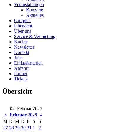
Veranstaltungen
Konzerte
Aktuelles
Gruppen
Übersicht
Über uns
Service & Vermietung
Kneipe
Newsletter
Kontakt
Jobs
Einlasskriterien
Anfahrt
Partner
Tickets
Übersicht
02. Februar 2025
«
Februar 2025
»
M
D
M
D
F
S
S
27
28
29
30
31
1
2