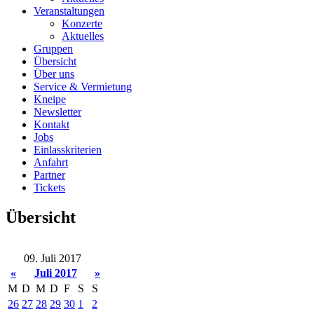
Veranstaltungen
Konzerte
Aktuelles
Gruppen
Übersicht
Über uns
Service & Vermietung
Kneipe
Newsletter
Kontakt
Jobs
Einlasskriterien
Anfahrt
Partner
Tickets
Übersicht
09. Juli 2017
«
Juli 2017
»
M
D
M
D
F
S
S
26
27
28
29
30
1
2