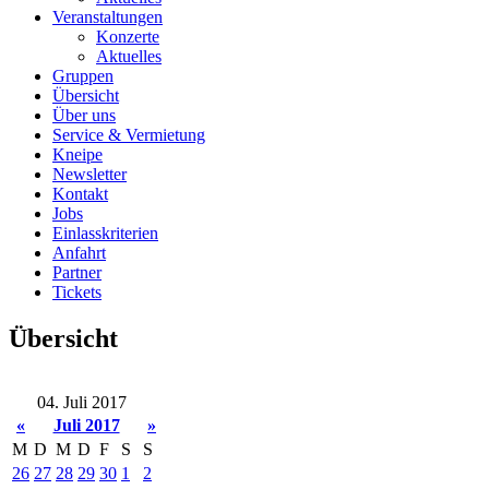
Veranstaltungen
Konzerte
Aktuelles
Gruppen
Übersicht
Über uns
Service & Vermietung
Kneipe
Newsletter
Kontakt
Jobs
Einlasskriterien
Anfahrt
Partner
Tickets
Übersicht
04. Juli 2017
«
Juli 2017
»
M
D
M
D
F
S
S
26
27
28
29
30
1
2