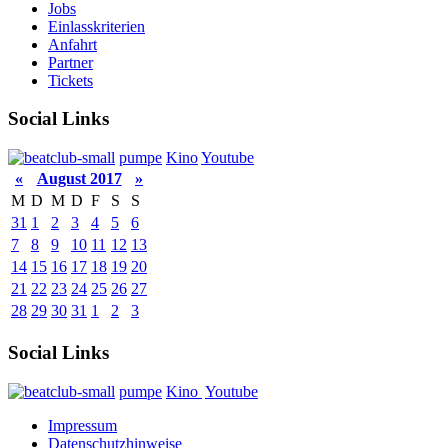
Jobs
Einlasskriterien
Anfahrt
Partner
Tickets
Social Links
pumpe
Kino
Youtube
«
August 2017
»
M
D
M
D
F
S
S
31
1
2
3
4
5
6
7
8
9
10
11
12
13
14
15
16
17
18
19
20
21
22
23
24
25
26
27
28
29
30
31
1
2
3
Social Links
pumpe
Kino
Youtube
Impressum
Datenschutzhinweise