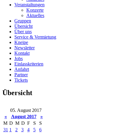
Veranstaltungen
Konzerte
Aktuelles
Gruppen
Übersicht
Über uns
Service & Vermietung
Kneipe
Newsletter
Kontakt
Jobs
Einlasskriterien
Anfahrt
Partner
Tickets
Übersicht
05. August 2017
«
August 2017
»
M
D
M
D
F
S
S
31
1
2
3
4
5
6