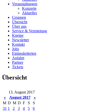
Veranstaltungen
Konzerte
Aktuelles
Gruppen
Übersicht
Über uns
Service & Vermietung
Kneipe
Newsletter
Kontakt
Jobs
Einlasskriterien
Anfahrt
Partner
Tickets
Übersicht
13. August 2017
«
August 2017
»
M
D
M
D
F
S
S
31
1
2
3
4
5
6