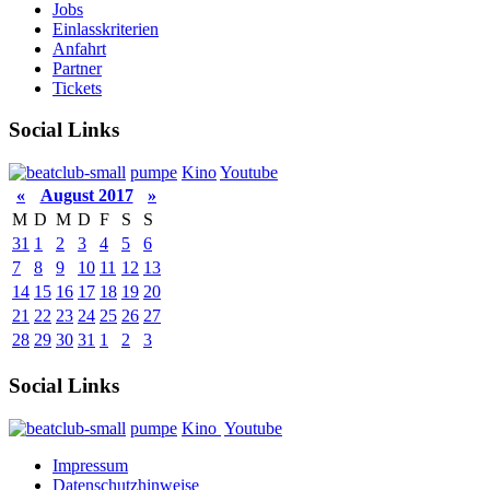
Jobs
Einlasskriterien
Anfahrt
Partner
Tickets
Social Links
pumpe
Kino
Youtube
«
August 2017
»
M
D
M
D
F
S
S
31
1
2
3
4
5
6
7
8
9
10
11
12
13
14
15
16
17
18
19
20
21
22
23
24
25
26
27
28
29
30
31
1
2
3
Social Links
pumpe
Kino
Youtube
Impressum
Datenschutzhinweise