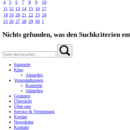
4
5
6
7
8
9
10
11
12
13
14
15
16
17
18
19
20
21
22
23
24
25
26
27
28
29
30
1
Nichts gefunden, was den Suchkriterien ent
Startseite
Kino
Aktuelles
Veranstaltungen
Konzerte
Aktuelles
Gruppen
Übersicht
Über uns
Service & Vermietung
Kneipe
Newsletter
Kontakt