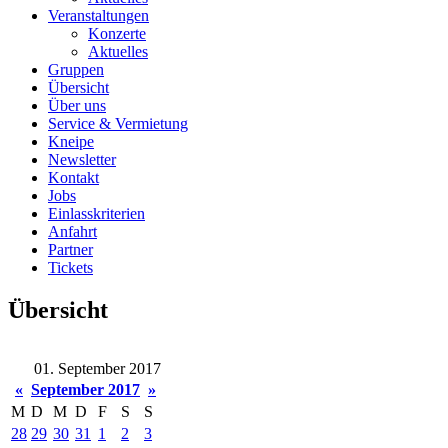
Veranstaltungen
Konzerte
Aktuelles
Gruppen
Übersicht
Über uns
Service & Vermietung
Kneipe
Newsletter
Kontakt
Jobs
Einlasskriterien
Anfahrt
Partner
Tickets
Übersicht
01. September 2017
«
September 2017
»
M
D
M
D
F
S
S
28
29
30
31
1
2
3