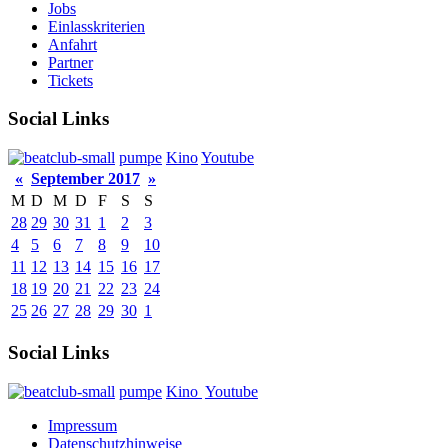
Jobs
Einlasskriterien
Anfahrt
Partner
Tickets
Social Links
pumpe
Kino
Youtube
«
September 2017
»
M
D
M
D
F
S
S
28
29
30
31
1
2
3
4
5
6
7
8
9
10
11
12
13
14
15
16
17
18
19
20
21
22
23
24
25
26
27
28
29
30
1
Social Links
pumpe
Kino
Youtube
Impressum
Datenschutzhinweise