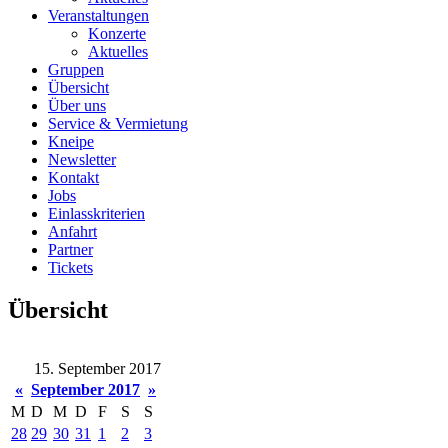
Veranstaltungen
Konzerte
Aktuelles
Gruppen
Übersicht
Über uns
Service & Vermietung
Kneipe
Newsletter
Kontakt
Jobs
Einlasskriterien
Anfahrt
Partner
Tickets
Übersicht
15. September 2017
«
September 2017
»
M
D
M
D
F
S
S
28
29
30
31
1
2
3