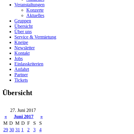
Veranstaltungen
Konzerte
Aktuelles
Gruppen
Übersicht
Über uns
Service & Vermietung
Kneipe
Newsletter
Kontakt
Jobs
Einlasskriterien
Anfahrt
Partner
Tickets
Übersicht
27. Juni 2017
«
Juni 2017
»
M
D
M
D
F
S
S
29
30
31
1
2
3
4