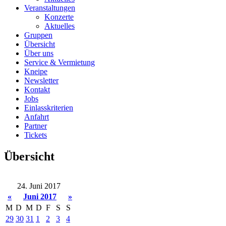
Veranstaltungen
Konzerte
Aktuelles
Gruppen
Übersicht
Über uns
Service & Vermietung
Kneipe
Newsletter
Kontakt
Jobs
Einlasskriterien
Anfahrt
Partner
Tickets
Übersicht
24. Juni 2017
«
Juni 2017
»
M
D
M
D
F
S
S
29
30
31
1
2
3
4