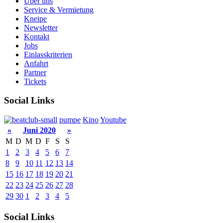
Über uns
Service & Vermietung
Kneipe
Newsletter
Kontakt
Jobs
Einlasskriterien
Anfahrt
Partner
Tickets
Social Links
pumpe
Kino
Youtube
«
Juni 2020
»
M
D
M
D
F
S
S
1
2
3
4
5
6
7
8
9
10
11
12
13
14
15
16
17
18
19
20
21
22
23
24
25
26
27
28
29
30
1
2
3
4
5
Social Links