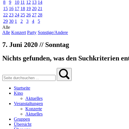
8
9
10
11
12
13
14
15
16
17
18
19
20
21
22
23
24
25
26
27
28
29
30
1
2
3
4
5
Alle
Alle
Konzert
Party
Sonstige/Andere
7. Juni 2020 // Sonntag
Nichts gefunden, was den Suchkriterien ent
Startseite
Kino
Aktuelles
Veranstaltungen
Konzerte
Aktuelles
Gruppen
Übersicht