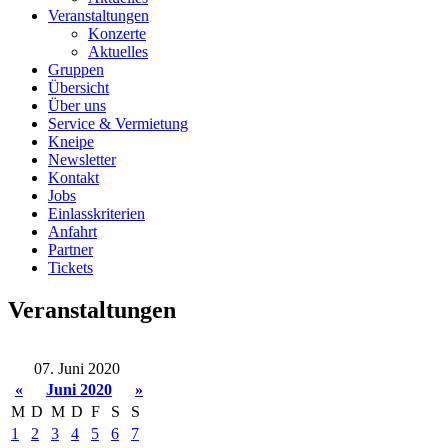
Veranstaltungen
Konzerte
Aktuelles
Gruppen
Übersicht
Über uns
Service & Vermietung
Kneipe
Newsletter
Kontakt
Jobs
Einlasskriterien
Anfahrt
Partner
Tickets
Veranstaltungen
07. Juni 2020
«
Juni 2020
»
M
D
M
D
F
S
S
1
2
3
4
5
6
7