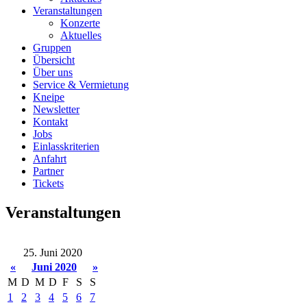
Veranstaltungen
Konzerte
Aktuelles
Gruppen
Übersicht
Über uns
Service & Vermietung
Kneipe
Newsletter
Kontakt
Jobs
Einlasskriterien
Anfahrt
Partner
Tickets
Veranstaltungen
25. Juni 2020
«
Juni 2020
»
M
D
M
D
F
S
S
1
2
3
4
5
6
7