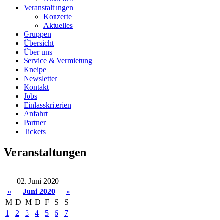
Veranstaltungen
Konzerte
Aktuelles
Gruppen
Übersicht
Über uns
Service & Vermietung
Kneipe
Newsletter
Kontakt
Jobs
Einlasskriterien
Anfahrt
Partner
Tickets
Veranstaltungen
02. Juni 2020
«
Juni 2020
»
M
D
M
D
F
S
S
1
2
3
4
5
6
7