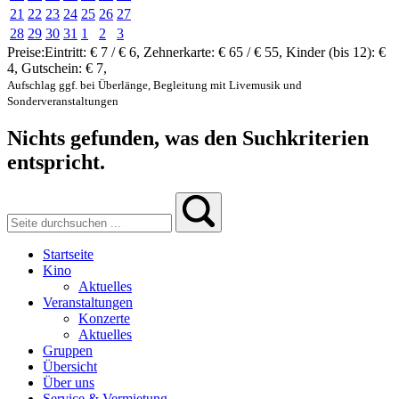
21
22
23
24
25
26
27
28
29
30
31
1
2
3
Preise:
Eintritt:
€ 7 / € 6
,
Zehnerkarte:
€ 65 / € 55
,
Kinder (bis 12):
€
4
,
Gutschein:
€ 7
,
Aufschlag ggf. bei Überlänge, Begleitung mit Livemusik und
Sonderveranstaltungen
Nichts gefunden, was den Suchkriterien
entspricht.
Startseite
Kino
Aktuelles
Veranstaltungen
Konzerte
Aktuelles
Gruppen
Übersicht
Über uns
Service & Vermietung