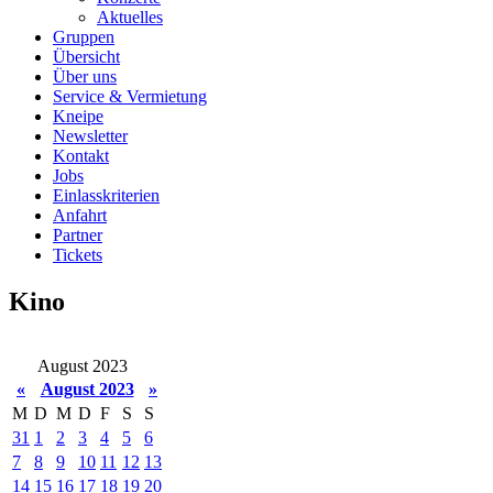
Aktuelles
Gruppen
Übersicht
Über uns
Service & Vermietung
Kneipe
Newsletter
Kontakt
Jobs
Einlasskriterien
Anfahrt
Partner
Tickets
Kino
August 2023
«
August 2023
»
M
D
M
D
F
S
S
31
1
2
3
4
5
6
7
8
9
10
11
12
13
14
15
16
17
18
19
20