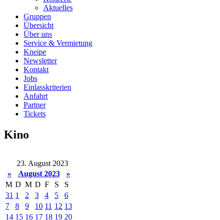
Aktuelles
Gruppen
Übersicht
Über uns
Service & Vermietung
Kneipe
Newsletter
Kontakt
Jobs
Einlasskriterien
Anfahrt
Partner
Tickets
Kino
23. August 2023
«
August 2023
»
M
D
M
D
F
S
S
31
1
2
3
4
5
6
7
8
9
10
11
12
13
14
15
16
17
18
19
20