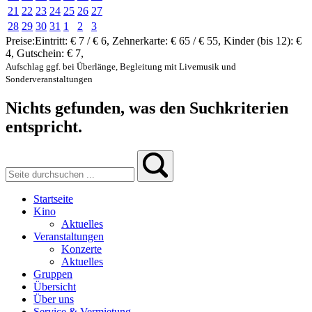
21
22
23
24
25
26
27
28
29
30
31
1
2
3
Preise:
Eintritt:
€ 7 / € 6
,
Zehnerkarte:
€ 65 / € 55
,
Kinder (bis 12):
€
4
,
Gutschein:
€ 7
,
Aufschlag ggf. bei Überlänge, Begleitung mit Livemusik und
Sonderveranstaltungen
Nichts gefunden, was den Suchkriterien
entspricht.
Startseite
Kino
Aktuelles
Veranstaltungen
Konzerte
Aktuelles
Gruppen
Übersicht
Über uns
Service & Vermietung