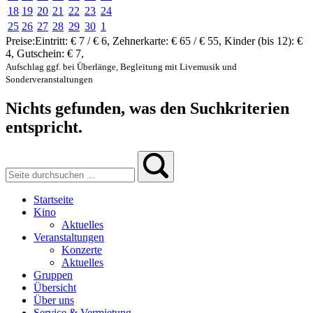
18
19
20
21
22
23
24
25
26
27
28
29
30
1
Preise:
Eintritt:
€ 7 / € 6
,
Zehnerkarte:
€ 65 / € 55
,
Kinder (bis 12):
€
4
,
Gutschein:
€ 7
,
Aufschlag ggf. bei Überlänge, Begleitung mit Livemusik und
Sonderveranstaltungen
Nichts gefunden, was den Suchkriterien
entspricht.
Startseite
Kino
Aktuelles
Veranstaltungen
Konzerte
Aktuelles
Gruppen
Übersicht
Über uns
Service & Vermietung