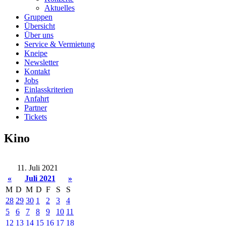
Aktuelles
Gruppen
Übersicht
Über uns
Service & Vermietung
Kneipe
Newsletter
Kontakt
Jobs
Einlasskriterien
Anfahrt
Partner
Tickets
Kino
11. Juli 2021
«
Juli 2021
»
M
D
M
D
F
S
S
28
29
30
1
2
3
4
5
6
7
8
9
10
11
12
13
14
15
16
17
18