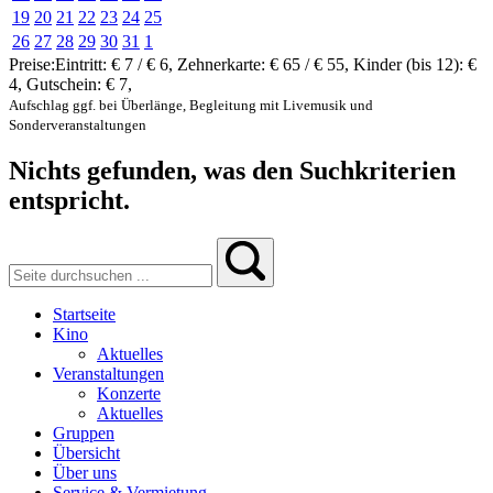
19
20
21
22
23
24
25
26
27
28
29
30
31
1
Preise:
Eintritt:
€ 7 / € 6
,
Zehnerkarte:
€ 65 / € 55
,
Kinder (bis 12):
€
4
,
Gutschein:
€ 7
,
Aufschlag ggf. bei Überlänge, Begleitung mit Livemusik und
Sonderveranstaltungen
Nichts gefunden, was den Suchkriterien
entspricht.
Startseite
Kino
Aktuelles
Veranstaltungen
Konzerte
Aktuelles
Gruppen
Übersicht
Über uns
Service & Vermietung