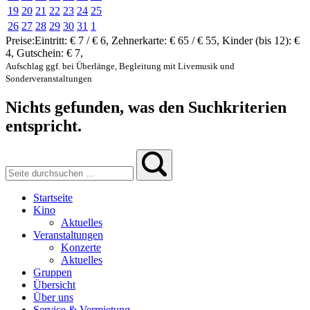
19
20
21
22
23
24
25
26
27
28
29
30
31
1
Preise:
Eintritt:
€ 7 / € 6
,
Zehnerkarte:
€ 65 / € 55
,
Kinder (bis 12):
€
4
,
Gutschein:
€ 7
,
Aufschlag ggf. bei Überlänge, Begleitung mit Livemusik und
Sonderveranstaltungen
Nichts gefunden, was den Suchkriterien
entspricht.
Startseite
Kino
Aktuelles
Veranstaltungen
Konzerte
Aktuelles
Gruppen
Übersicht
Über uns
Service & Vermietung