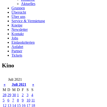
Aktuelles
Gruppen
Übersicht
Über uns
Service & Vermietung
Kneipe
Newsletter
Kontakt
Jobs
Einlasskriterien
Anfahrt
Partner
Tickets
Kino
Juli 2021
«
Juli 2021
»
M
D
M
D
F
S
S
28
29
30
1
2
3
4
5
6
7
8
9
10
11
12
13
14
15
16
17
18