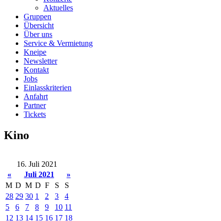
Aktuelles
Gruppen
Übersicht
Über uns
Service & Vermietung
Kneipe
Newsletter
Kontakt
Jobs
Einlasskriterien
Anfahrt
Partner
Tickets
Kino
16. Juli 2021
«
Juli 2021
»
M
D
M
D
F
S
S
28
29
30
1
2
3
4
5
6
7
8
9
10
11
12
13
14
15
16
17
18