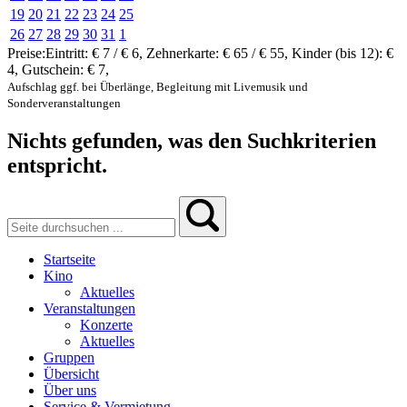
19
20
21
22
23
24
25
26
27
28
29
30
31
1
Preise:
Eintritt:
€ 7 / € 6
,
Zehnerkarte:
€ 65 / € 55
,
Kinder (bis 12):
€
4
,
Gutschein:
€ 7
,
Aufschlag ggf. bei Überlänge, Begleitung mit Livemusik und
Sonderveranstaltungen
Nichts gefunden, was den Suchkriterien
entspricht.
Startseite
Kino
Aktuelles
Veranstaltungen
Konzerte
Aktuelles
Gruppen
Übersicht
Über uns
Service & Vermietung