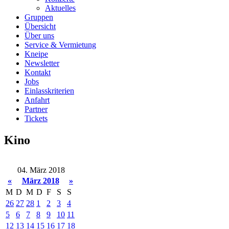
Aktuelles
Gruppen
Übersicht
Über uns
Service & Vermietung
Kneipe
Newsletter
Kontakt
Jobs
Einlasskriterien
Anfahrt
Partner
Tickets
Kino
04. März 2018
«
März 2018
»
M
D
M
D
F
S
S
26
27
28
1
2
3
4
5
6
7
8
9
10
11
12
13
14
15
16
17
18