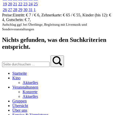
19
20
21
22
23
24
25
26
27
28
29
30
31
1
Preise:
Eintritt:
€ 7 / € 6
,
Zehnerkarte:
€ 65 / € 55
,
Kinder (bis 12):
€
4
,
Gutschein:
€ 7
,
Aufschlag ggf. bei Überlänge, Begleitung mit Livemusik und
Sonderveranstaltungen
Nichts gefunden, was den Suchkriterien
entspricht.
Startseite
Kino
Aktuelles
Veranstaltungen
Konzerte
Aktuelles
Gruppen
Übersicht
Über uns
Service & Vermietung