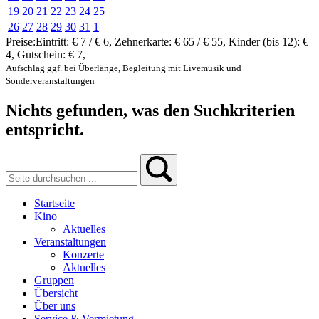
19
20
21
22
23
24
25
26
27
28
29
30
31
1
Preise:
Eintritt:
€ 7 / € 6
,
Zehnerkarte:
€ 65 / € 55
,
Kinder (bis 12):
€
4
,
Gutschein:
€ 7
,
Aufschlag ggf. bei Überlänge, Begleitung mit Livemusik und
Sonderveranstaltungen
Nichts gefunden, was den Suchkriterien
entspricht.
Startseite
Kino
Aktuelles
Veranstaltungen
Konzerte
Aktuelles
Gruppen
Übersicht
Über uns
Service & Vermietung