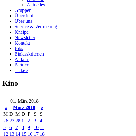
Aktuelles
Gruppen
Übersicht
Über uns
Service & Vermietung
Kneipe
Newsletter
Kontakt
Jobs
Einlasskriterien
Anfahrt
Partner
Tickets
Kino
01. März 2018
«
März 2018
»
M
D
M
D
F
S
S
26
27
28
1
2
3
4
5
6
7
8
9
10
11
12
13
14
15
16
17
18