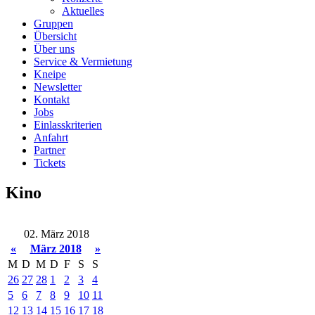
Aktuelles
Gruppen
Übersicht
Über uns
Service & Vermietung
Kneipe
Newsletter
Kontakt
Jobs
Einlasskriterien
Anfahrt
Partner
Tickets
Kino
02. März 2018
«
März 2018
»
M
D
M
D
F
S
S
26
27
28
1
2
3
4
5
6
7
8
9
10
11
12
13
14
15
16
17
18