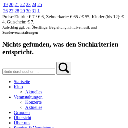
19
20
21
22
23
24
25
26
27
28
29
30
31
1
Preise:
Eintritt:
€ 7 / € 6
,
Zehnerkarte:
€ 65 / € 55
,
Kinder (bis 12):
€
4
,
Gutschein:
€ 7
,
Aufschlag ggf. bei Überlänge, Begleitung mit Livemusik und
Sonderveranstaltungen
Nichts gefunden, was den Suchkriterien
entspricht.
Startseite
Kino
Aktuelles
Veranstaltungen
Konzerte
Aktuelles
Gruppen
Übersicht
Über uns
Service & Vermietung