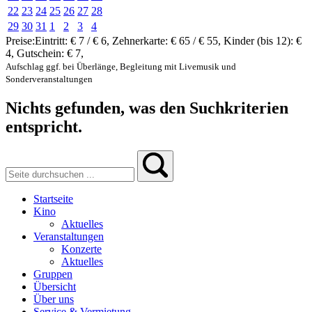
22
23
24
25
26
27
28
29
30
31
1
2
3
4
Preise:
Eintritt:
€ 7 / € 6
,
Zehnerkarte:
€ 65 / € 55
,
Kinder (bis 12):
€
4
,
Gutschein:
€ 7
,
Aufschlag ggf. bei Überlänge, Begleitung mit Livemusik und
Sonderveranstaltungen
Nichts gefunden, was den Suchkriterien
entspricht.
Startseite
Kino
Aktuelles
Veranstaltungen
Konzerte
Aktuelles
Gruppen
Übersicht
Über uns
Service & Vermietung