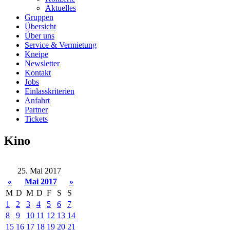
Aktuelles
Gruppen
Übersicht
Über uns
Service & Vermietung
Kneipe
Newsletter
Kontakt
Jobs
Einlasskriterien
Anfahrt
Partner
Tickets
Kino
25. Mai 2017
«
Mai 2017
»
M
D
M
D
F
S
S
1
2
3
4
5
6
7
8
9
10
11
12
13
14
15
16
17
18
19
20
21