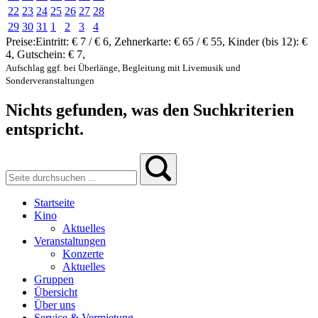
22
23
24
25
26
27
28
29
30
31
1
2
3
4
Preise:
Eintritt:
€ 7 / € 6
,
Zehnerkarte:
€ 65 / € 55
,
Kinder (bis 12):
€
4
,
Gutschein:
€ 7
,
Aufschlag ggf. bei Überlänge, Begleitung mit Livemusik und
Sonderveranstaltungen
Nichts gefunden, was den Suchkriterien
entspricht.
Startseite
Kino
Aktuelles
Veranstaltungen
Konzerte
Aktuelles
Gruppen
Übersicht
Über uns
Service & Vermietung