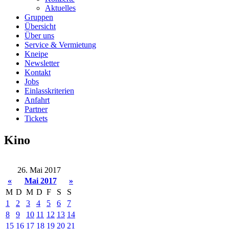
Aktuelles
Gruppen
Übersicht
Über uns
Service & Vermietung
Kneipe
Newsletter
Kontakt
Jobs
Einlasskriterien
Anfahrt
Partner
Tickets
Kino
26. Mai 2017
«
Mai 2017
»
M
D
M
D
F
S
S
1
2
3
4
5
6
7
8
9
10
11
12
13
14
15
16
17
18
19
20
21