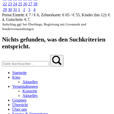
22
23
24
25
26
27
28
29
30
31
1
2
3
4
Preise:
Eintritt:
€ 7 / € 6
,
Zehnerkarte:
€ 65 / € 55
,
Kinder (bis 12):
€
4
,
Gutschein:
€ 7
,
Aufschlag ggf. bei Überlänge, Begleitung mit Livemusik und
Sonderveranstaltungen
Nichts gefunden, was den Suchkriterien
entspricht.
Startseite
Kino
Aktuelles
Veranstaltungen
Konzerte
Aktuelles
Gruppen
Übersicht
Über uns
Service & Vermietung