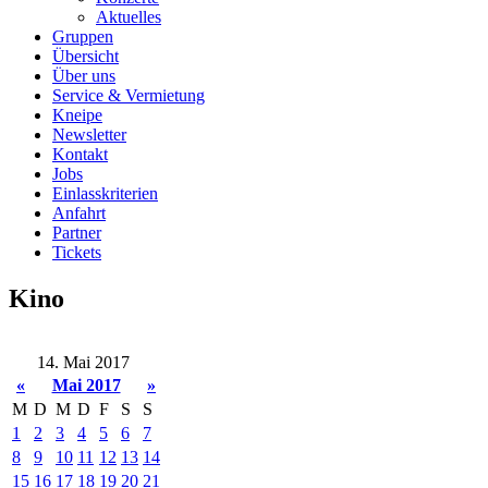
Aktuelles
Gruppen
Übersicht
Über uns
Service & Vermietung
Kneipe
Newsletter
Kontakt
Jobs
Einlasskriterien
Anfahrt
Partner
Tickets
Kino
14. Mai 2017
«
Mai 2017
»
M
D
M
D
F
S
S
1
2
3
4
5
6
7
8
9
10
11
12
13
14
15
16
17
18
19
20
21