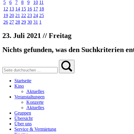
5
6
7
8
9
10
11
12
13
14
15
16
17
18
19
20
21
22
23
24
25
26
27
28
29
30
31
1
23. Juli 2021 // Freitag
Nichts gefunden, was den Suchkriterien ent
Startseite
Kino
Aktuelles
Veranstaltungen
Konzerte
Aktuelles
Gruppen
Übersicht
Über uns
Service & Vermietung