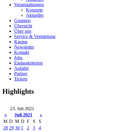
Veranstaltungen
Konzerte
Aktuelles
Gruppen
Übersicht
Über uns
Service & Vermietung
Kneipe
Newsletter
Kontakt
Jobs
Einlasskriterien
Anfahrt
Partner
Tickets
Highlights
23. Juli 2021
«
Juli 2021
»
M
D
M
D
F
S
S
28
29
30
1
2
3
4