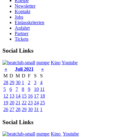
Kneipe
Newsletter
Kontakt
Jobs
Einlasskriterien
Anfahrt
Partner
Tickets
Social Links
pumpe
Kino
Youtube
«
Juli 2021
»
M
D
M
D
F
S
S
28
29
30
1
2
3
4
5
6
7
8
9
10
11
12
13
14
15
16
17
18
19
20
21
22
23
24
25
26
27
28
29
30
31
1
Social Links
pumpe
Kino
Youtube