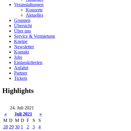
Veranstaltungen
Konzerte
Aktuelles
Gruppen
Übersicht
Über uns
Service & Vermietung
Kneipe
Newsletter
Kontakt
Jobs
Einlasskriterien
Anfahrt
Partner
Tickets
Highlights
24. Juli 2021
«
Juli 2021
»
M
D
M
D
F
S
S
28
29
30
1
2
3
4