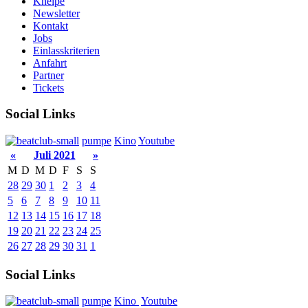
Kneipe
Newsletter
Kontakt
Jobs
Einlasskriterien
Anfahrt
Partner
Tickets
Social Links
pumpe
Kino
Youtube
«
Juli 2021
»
M
D
M
D
F
S
S
28
29
30
1
2
3
4
5
6
7
8
9
10
11
12
13
14
15
16
17
18
19
20
21
22
23
24
25
26
27
28
29
30
31
1
Social Links
pumpe
Kino
Youtube