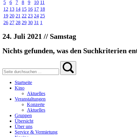
5
6
7
8
9
10
11
12
13
14
15
16
17
18
19
20
21
22
23
24
25
26
27
28
29
30
31
1
24. Juli 2021 // Samstag
Nichts gefunden, was den Suchkriterien ent
Startseite
Kino
Aktuelles
Veranstaltungen
Konzerte
Aktuelles
Gruppen
Übersicht
Über uns
Service & Vermietung