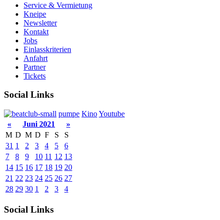
Service & Vermietung
Kneipe
Newsletter
Kontakt
Jobs
Einlasskriterien
Anfahrt
Partner
Tickets
Social Links
pumpe
Kino
Youtube
«
Juni 2021
»
M
D
M
D
F
S
S
31
1
2
3
4
5
6
7
8
9
10
11
12
13
14
15
16
17
18
19
20
21
22
23
24
25
26
27
28
29
30
1
2
3
4
Social Links