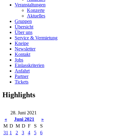
Veranstaltungen
Konzerte
Aktuelles
Gruppen
Übersicht
Über uns
Service & Vermietung
Kneipe
Newsletter
Kontakt
Jobs
Einlasskriterien
Anfahrt
Partner
Tickets
Highlights
28. Juni 2021
«
Juni 2021
»
M
D
M
D
F
S
S
31
1
2
3
4
5
6