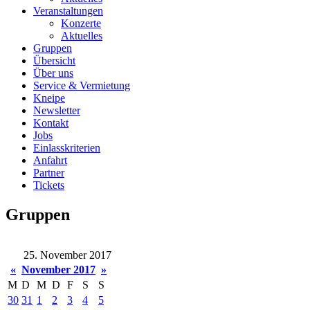
Veranstaltungen
Konzerte
Aktuelles
Gruppen
Übersicht
Über uns
Service & Vermietung
Kneipe
Newsletter
Kontakt
Jobs
Einlasskriterien
Anfahrt
Partner
Tickets
Gruppen
25. November 2017
«
November 2017
»
M
D
M
D
F
S
S
30
31
1
2
3
4
5