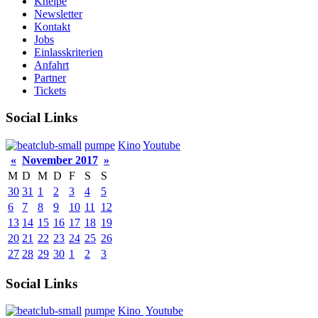
Kneipe
Newsletter
Kontakt
Jobs
Einlasskriterien
Anfahrt
Partner
Tickets
Social Links
pumpe
Kino
Youtube
«
November 2017
»
M
D
M
D
F
S
S
30
31
1
2
3
4
5
6
7
8
9
10
11
12
13
14
15
16
17
18
19
20
21
22
23
24
25
26
27
28
29
30
1
2
3
Social Links
pumpe
Kino
Youtube