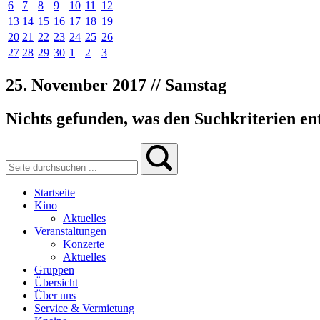
6
7
8
9
10
11
12
13
14
15
16
17
18
19
20
21
22
23
24
25
26
27
28
29
30
1
2
3
25. November 2017 // Samstag
Nichts gefunden, was den Suchkriterien ent
Startseite
Kino
Aktuelles
Veranstaltungen
Konzerte
Aktuelles
Gruppen
Übersicht
Über uns
Service & Vermietung