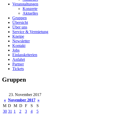
Veranstaltungen
Konzerte
Aktuelles
Gruppen
Übersicht
Über uns
Service & Vermietung
Kneipe
Newsletter
Kontakt
Jobs
Einlasskriterien
Anfahrt
Partner
Tickets
Gruppen
23. November 2017
«
November 2017
»
M
D
M
D
F
S
S
30
31
1
2
3
4
5