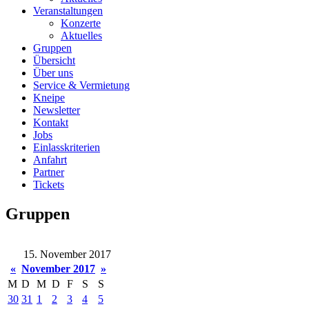
Veranstaltungen
Konzerte
Aktuelles
Gruppen
Übersicht
Über uns
Service & Vermietung
Kneipe
Newsletter
Kontakt
Jobs
Einlasskriterien
Anfahrt
Partner
Tickets
Gruppen
15. November 2017
«
November 2017
»
M
D
M
D
F
S
S
30
31
1
2
3
4
5