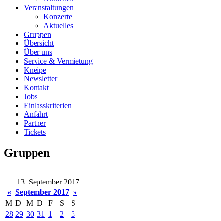
Veranstaltungen
Konzerte
Aktuelles
Gruppen
Übersicht
Über uns
Service & Vermietung
Kneipe
Newsletter
Kontakt
Jobs
Einlasskriterien
Anfahrt
Partner
Tickets
Gruppen
13. September 2017
«
September 2017
»
M
D
M
D
F
S
S
28
29
30
31
1
2
3