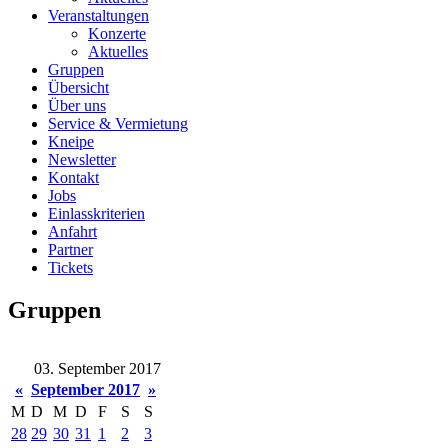
Veranstaltungen
Konzerte
Aktuelles
Gruppen
Übersicht
Über uns
Service & Vermietung
Kneipe
Newsletter
Kontakt
Jobs
Einlasskriterien
Anfahrt
Partner
Tickets
Gruppen
03. September 2017
«
September 2017
»
M
D
M
D
F
S
S
28
29
30
31
1
2
3