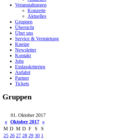
Veranstaltungen
Konzerte
Aktuelles
Gruppen
Übersicht
Über uns
Service & Vermietung
Kneipe
Newsletter
Kontakt
Jobs
Einlasskriterien
Anfahrt
Partner
Tickets
Gruppen
01. Oktober 2017
«
Oktober 2017
»
M
D
M
D
F
S
S
25
26
27
28
29
30
1