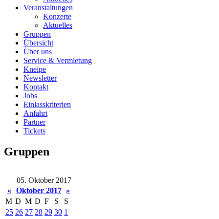
Veranstaltungen
Konzerte
Aktuelles
Gruppen
Übersicht
Über uns
Service & Vermietung
Kneipe
Newsletter
Kontakt
Jobs
Einlasskriterien
Anfahrt
Partner
Tickets
Gruppen
05. Oktober 2017
«
Oktober 2017
»
M
D
M
D
F
S
S
25
26
27
28
29
30
1