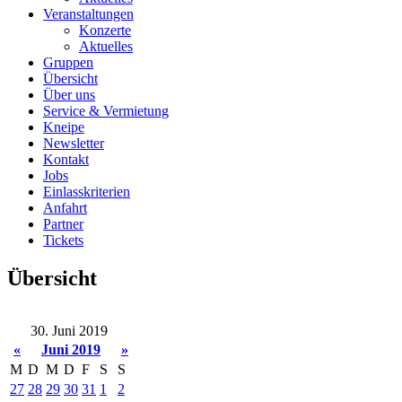
Veranstaltungen
Konzerte
Aktuelles
Gruppen
Übersicht
Über uns
Service & Vermietung
Kneipe
Newsletter
Kontakt
Jobs
Einlasskriterien
Anfahrt
Partner
Tickets
Übersicht
30. Juni 2019
«
Juni 2019
»
M
D
M
D
F
S
S
27
28
29
30
31
1
2