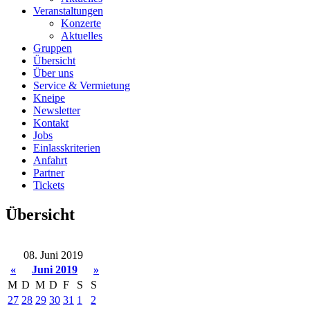
Veranstaltungen
Konzerte
Aktuelles
Gruppen
Übersicht
Über uns
Service & Vermietung
Kneipe
Newsletter
Kontakt
Jobs
Einlasskriterien
Anfahrt
Partner
Tickets
Übersicht
08. Juni 2019
«
Juni 2019
»
M
D
M
D
F
S
S
27
28
29
30
31
1
2