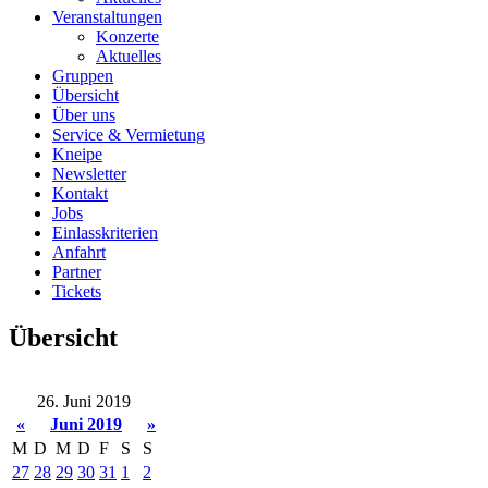
Veranstaltungen
Konzerte
Aktuelles
Gruppen
Übersicht
Über uns
Service & Vermietung
Kneipe
Newsletter
Kontakt
Jobs
Einlasskriterien
Anfahrt
Partner
Tickets
Übersicht
26. Juni 2019
«
Juni 2019
»
M
D
M
D
F
S
S
27
28
29
30
31
1
2