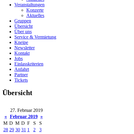
Veranstaltungen
Konzerte
Aktuelles
Gruppen
Übersicht
Über uns
Service & Vermietung
Kneipe
Newsletter
Kontakt
Jobs
Einlasskriterien
Anfahrt
Partner
Tickets
Übersicht
27. Februar 2019
«
Februar 2019
»
M
D
M
D
F
S
S
28
29
30
31
1
2
3