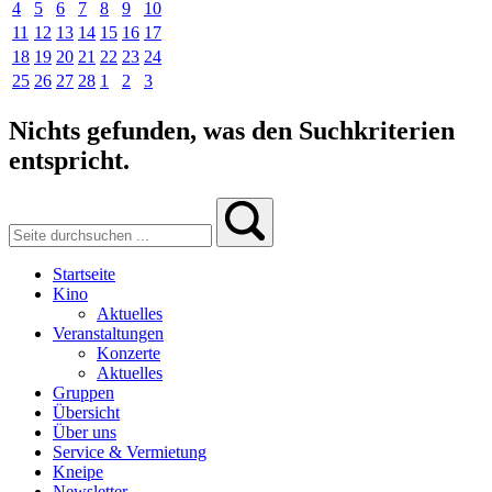
4
5
6
7
8
9
10
11
12
13
14
15
16
17
18
19
20
21
22
23
24
25
26
27
28
1
2
3
Nichts gefunden, was den Suchkriterien
entspricht.
Startseite
Kino
Aktuelles
Veranstaltungen
Konzerte
Aktuelles
Gruppen
Übersicht
Über uns
Service & Vermietung
Kneipe
Newsletter