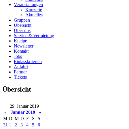
Veranstaltungen
Konzerte
Aktuelles
Gruppen
Übersicht
Über uns
Service & Vermietung
Kneipe
Newsletter
Kontakt
Jobs
Einlasskriterien
Anfahrt
Partner
Tickets
Übersicht
29. Januar 2019
«
Januar 2019
»
M
D
M
D
F
S
S
31
1
2
3
4
5
6