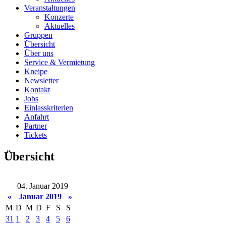
Veranstaltungen
Konzerte
Aktuelles
Gruppen
Übersicht
Über uns
Service & Vermietung
Kneipe
Newsletter
Kontakt
Jobs
Einlasskriterien
Anfahrt
Partner
Tickets
Übersicht
04. Januar 2019
«
Januar 2019
»
M
D
M
D
F
S
S
31
1
2
3
4
5
6