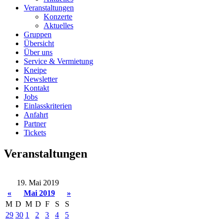
Veranstaltungen
Konzerte
Aktuelles
Gruppen
Übersicht
Über uns
Service & Vermietung
Kneipe
Newsletter
Kontakt
Jobs
Einlasskriterien
Anfahrt
Partner
Tickets
Veranstaltungen
19. Mai 2019
«
Mai 2019
»
M
D
M
D
F
S
S
29
30
1
2
3
4
5