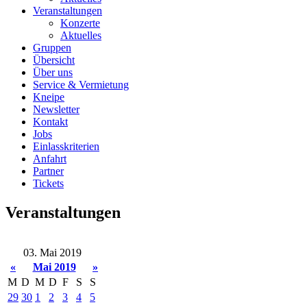
Veranstaltungen
Konzerte
Aktuelles
Gruppen
Übersicht
Über uns
Service & Vermietung
Kneipe
Newsletter
Kontakt
Jobs
Einlasskriterien
Anfahrt
Partner
Tickets
Veranstaltungen
03. Mai 2019
«
Mai 2019
»
M
D
M
D
F
S
S
29
30
1
2
3
4
5